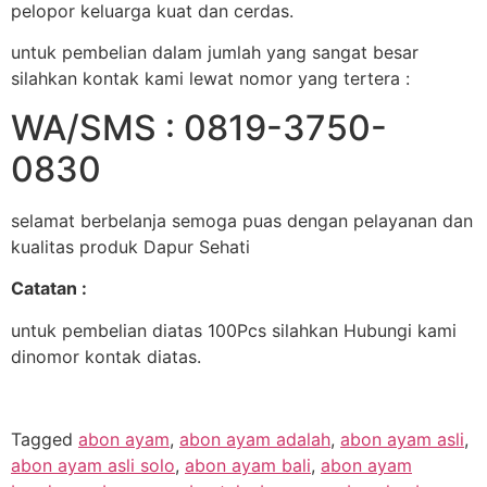
pelopor keluarga kuat dan cerdas.
untuk pembelian dalam jumlah yang sangat besar
silahkan kontak kami lewat nomor yang tertera :
WA/SMS : 0819-3750-
0830
selamat berbelanja semoga puas dengan pelayanan dan
kualitas produk Dapur Sehati
Catatan :
untuk pembelian diatas 100Pcs silahkan Hubungi kami
dinomor kontak diatas.
Tagged
abon ayam
,
abon ayam adalah
,
abon ayam asli
,
abon ayam asli solo
,
abon ayam bali
,
abon ayam