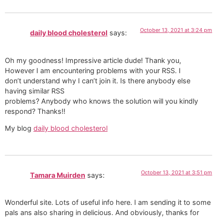
October 13, 2021 at 3:24 pm
daily blood cholesterol
says:
Oh my goodness! Impressive article dude! Thank you,
However I am encountering problems with your RSS. I
don’t understand why I can’t join it. Is there anybody else
having similar RSS
problems? Anybody who knows the solution will you kindly
respond? Thanks!!
My blog
daily blood cholesterol
October 13, 2021 at 3:51 pm
Tamara Muirden
says:
Wonderful site. Lots of useful info here. I am sending it to some
pals ans also sharing in delicious. And obviously, thanks for