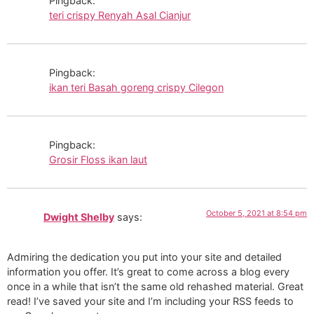
Pingback:
teri crispy Renyah Asal Cianjur
Pingback:
ikan teri Basah goreng crispy Cilegon
Pingback:
Grosir Floss ikan laut
October 5, 2021 at 8:54 pm
Dwight Shelby
says:
Admiring the dedication you put into your site and detailed
information you offer. It’s great to come across a blog every
once in a while that isn’t the same old rehashed material. Great
read! I’ve saved your site and I’m including your RSS feeds to