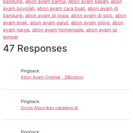
bandung
,
abon ayam bantul
,
abon ayam basah
,
abon
ayam boyolali
,
abon ayam cara buat
,
abon ayam di
bandung
,
abon ayam di jogja
,
abon ayam di solo
,
abon
ayam enak
,
abon ayam garut
,
abon ayam giling
,
abon
ayam harga
,
abon ayam homemade
,
abon ayam isi
lemper
47 Responses
Pingback:
Abon Ayam Original - SiBonbon
Pingback:
Grosir Abon ikan cakalang di
Pingback: