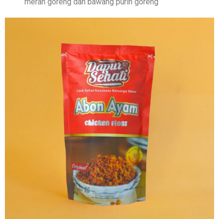
merah goreng dan bawang purih goreng