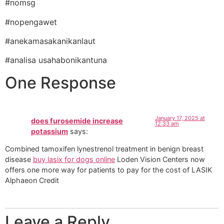
#nomsg
#nopengawet
#anekamasakanikanlaut
#analisa usahabonikantuna
One Response
January 17, 2025 at
does furosemide increase
12:33 am
potassium
says:
Combined tamoxifen lynestrenol treatment in benign breast
disease
buy lasix for dogs online
Loden Vision Centers now
offers one more way for patients to pay for the cost of LASIK
Alphaeon Credit
Leave a Reply