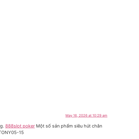
May 16, 2026 at 10:29 am
ng.
888slot poker
Một số sản phẩm siêu hút chân
,… TONY05-15