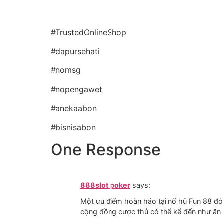
#TrustedOnlineShop
#dapursehati
#nomsg
#nopengawet
#anekaabon
#bisnisabon
One Response
888slot poker
says:
Một ưu điểm hoàn hảo tại nổ hũ Fun 88 đó 
cộng đồng cược thủ có thể kể đến như ăn 