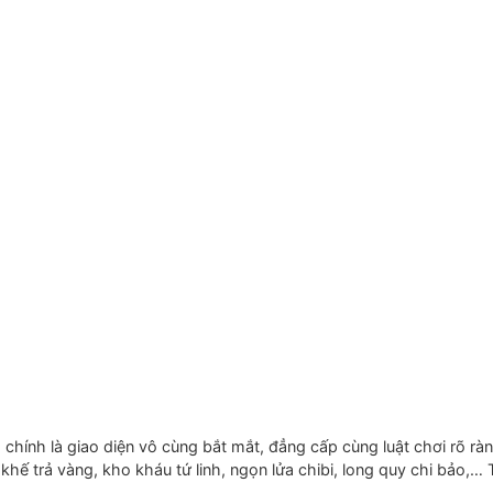
chính là giao diện vô cùng bắt mắt, đẳng cấp cùng luật chơi rõ rà
khế trả vàng, kho kháu tứ linh, ngọn lửa chibi, long quy chi bảo