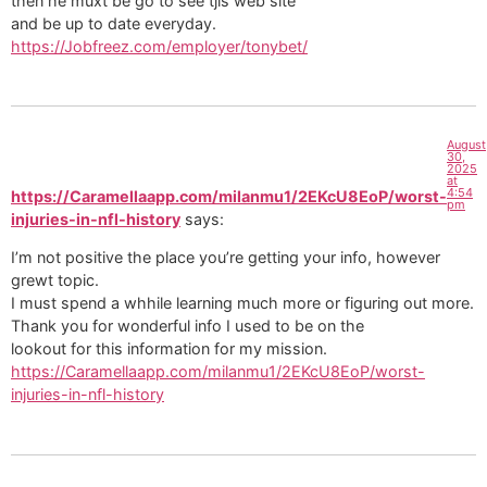
then he muxt be go to see tjis web site
and be up to date everyday.
https://Jobfreez.com/employer/tonybet/
August
30,
2025
at
4:54
https://Caramellaapp.com/milanmu1/2EKcU8EoP/worst-
pm
injuries-in-nfl-history
says:
I’m not positive the place you’re getting your info, however
grewt topic.
I must spend a whhile learning much more or figuring out more.
Thank you for wonderful info I used to be on the
lookout for this information for my mission.
https://Caramellaapp.com/milanmu1/2EKcU8EoP/worst-
injuries-in-nfl-history