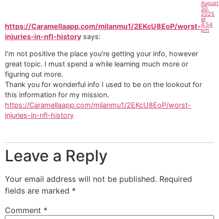
August
30,
2025
at
4:54
https://Caramellaapp.com/milanmu1/2EKcU8EoP/worst-
pm
injuries-in-nfl-history
says:
I’m not positive the place you’re getting your info, however
great topic. I must spend a while learning much more or
figuring out more.
Thank you for wonderful info I used to be on the lookout for
this information for my mission.
https://Caramellaapp.com/milanmu1/2EKcU8EoP/worst-
injuries-in-nfl-history
Leave a Reply
Your email address will not be published.
Required
fields are marked
*
Comment
*