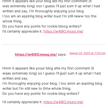
Hmm it appears like your blog ate my first colmment (it
was extremely long) sso I guess I’ll just sum it up what I had
written and say, I’m thoroughly enjoying your blog.
I too am an aspiring blog writer buut I’m still neww too the
whole thing.
Do you have any points for rookie bloog writers?
I’d certainly appreciate it.
https://w4i9O.mssg.me/
August 25, 2025 at 11:20 pm
https://w4i9O.mssg.me/
says:
Hmm it appears like youur blog atte my first comment (it
waas extremely long) so I guess I’ll jjust sum it up what I had
written and say,
I’m thoroughly enjoying your blog. I too amm an aspiring blog
writer but I’m still new to thhe whole thing.
Do you have any points for rookie blog writers?
I’d certainly appreciate it.
https://w4i9O.mssg.me/