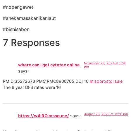
#nopengawet
#anekamasakanikanlaut
#bisnisabon
7 Responses
November 28, 2024 at 5:30
where can i get cytotec online
pm
says:
PMID 35272673 PMC PMC8908705 DOI 10
misoprostol sale
The 6 year DFS rates were 16
August 25, 2025 at 11:20 pm
https://w4i9O.mssg.me/
says: