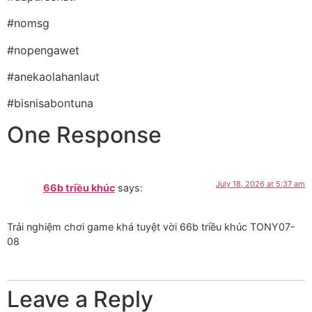
#nomsg
#nopengawet
#anekaolahanlaut
#bisnisabontuna
One Response
July 18, 2026 at 5:37 am
66b triều khúc
says:
Trải nghiệm chơi game khá tuyệt vời 66b triều khúc TONY07-
08
Leave a Reply