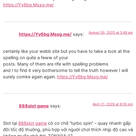
https://Yv6bg.Mssg.me/
August 26, 2025 at 3:49 am
https://Yv6bg.Mssg.me/
says:
certainly like your webb site but you have to take a look at the
spelling on quite a feww of your
posts. Many of them are rife with spelling problems
and I to find it very bothersome to tell the truth however I will
surely comke again again.
https://Yv6bg.Mssg.me/
April 21, 2026 at 9:00 pm
888slot game
says:
Slot tại
888slot game
có cơ chế “turbo spin” – quay nhanh gấp
đôi tốc độ thường, phù hợp với người chơi thích nhịp độ cao và
không muốn chờ đợi. TONY04-17