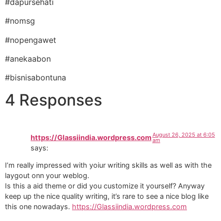
#dapursehati
#nomsg
#nopengawet
#anekaabon
#bisnisabontuna
4 Responses
August 26, 2025 at 6:05
https://Glassiindia.wordpress.com
am
says:
I’m really impressed with yoiur writing skills as well as with the
laygout onn your weblog.
Is this a aid theme or did you customize it yourself? Anyway
keep up the nice quality writing, it’s rare to see a nice blog like
this one nowadays.
https://Glassiindia.wordpress.com