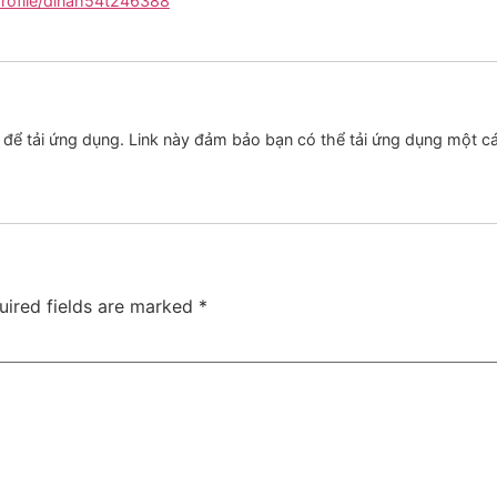
profile/dinah54t246388
 để tải ứng dụng. Link này đảm bảo bạn có thể tải ứng dụng một c
uired fields are marked
*