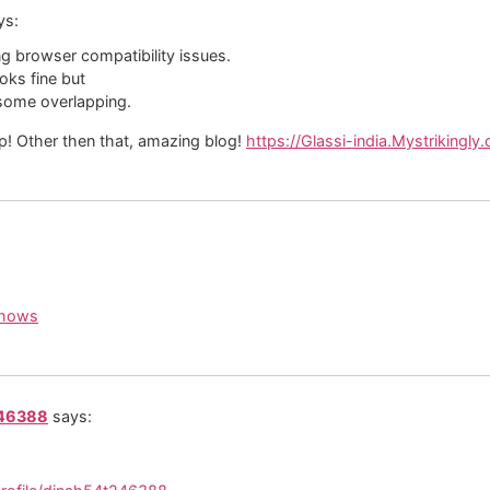
ys:
ng browser compatibility issues.
ooks fine but
 some overlapping.
up! Other then that, amazing blog!
https://Glassi-india.Mystrikingly
Shows
246388
says: