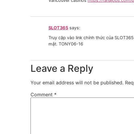
Vancouver casinos
https://fanajobs.com/
SLOT365
says:
Truy cập vào link chính thức của SLOT365
mật. TONY06-16
Leave a Reply
Your email address will not be published.
Req
Comment
*