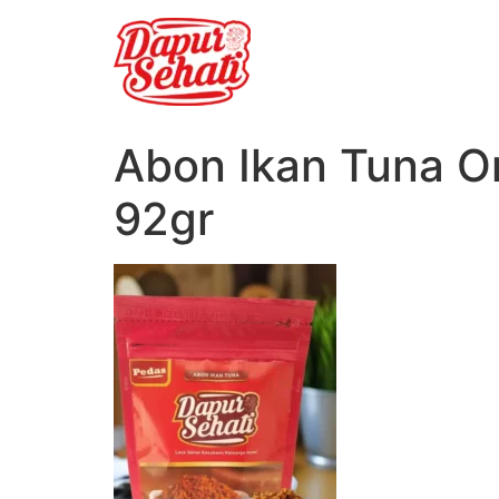
Abon Ikan Tuna Or
92gr