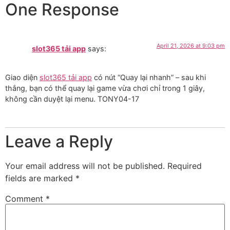
One Response
April 21, 2026 at 9:03 pm
slot365 tải app
says:
Giao diện
slot365 tải app
có nút “Quay lại nhanh” – sau khi
thắng, bạn có thể quay lại game vừa chơi chỉ trong 1 giây,
không cần duyệt lại menu. TONY04-17
Leave a Reply
Your email address will not be published.
Required
fields are marked
*
Comment
*