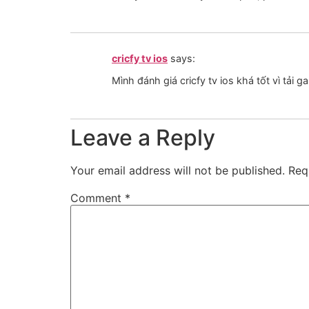
cricfy tv ios
says:
Mình đánh giá cricfy tv ios khá tốt vì t
Leave a Reply
Your email address will not be published.
Req
Comment
*