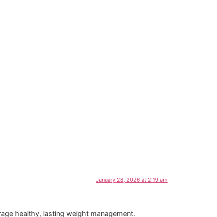
January 28, 2026 at 2:19 am
urage healthy, lasting weight management.