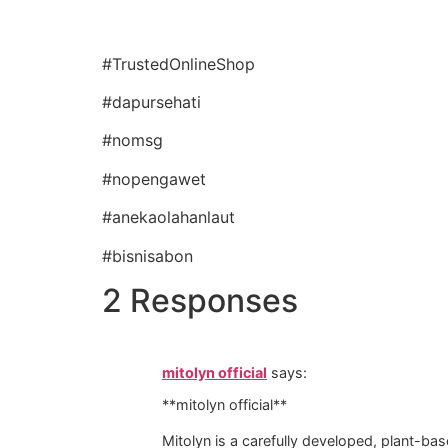
#TrustedOnlineShop
#dapursehati
#nomsg
#nopengawet
#anekaolahanlaut
#bisnisabon
2 Responses
mitolyn official
says:
**mitolyn official**
Mitolyn is a carefully developed, plant-b