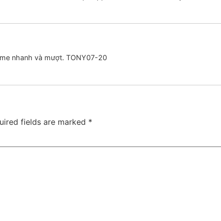
ải game nhanh và mượt. TONY07-20
uired fields are marked
*