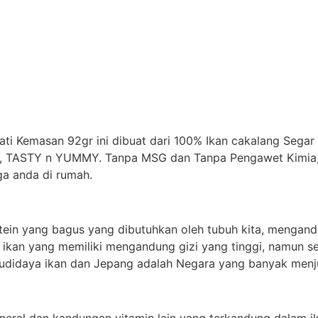
ti Kemasan 92gr ini dibuat dari 100% Ikan cakalang Sega
ut, TASTY n YUMMY. Tanpa MSG dan Tanpa Pengawet Kimia,
ga anda di rumah.
tein yang bagus yang dibutuhkan oleh tubuh kita, mengand
 ikan yang memiliki mengandung gizi yang tinggi, namun se
budidaya ikan dan Jepang adalah Negara yang banyak menju
eral dan kandungan vitamin lain yang terkandung dalam i