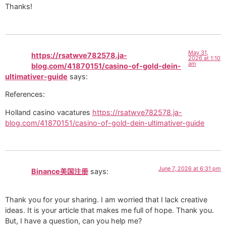
Thanks!
May 31,
https://rsatwve782578.ja-
2026 at 1:10
am
blog.com/41870151/casino-of-gold-dein-
ultimativer-guide
says:
References:
Holland casino vacatures
https://rsatwve782578.ja-
blog.com/41870151/casino-of-gold-dein-ultimativer-guide
June 7, 2026 at 6:31 pm
Binance美国注册
says:
Thank you for your sharing. I am worried that I lack creative
ideas. It is your article that makes me full of hope. Thank you.
But, I have a question, can you help me?