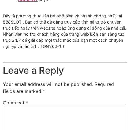
Đây là phương thức liên hệ phổ biến và nhanh chóng nhất tại
888SLOT . Bạn có thể dễ dàng truy cập tính năng trò chuyện
trực tiếp ngay trên website hoặc ứng dụng di động của nhà cái.
Nhân viên hỗ trợ khách hàng của trang web luôn sẵn sàng túc
trực 24/7 để giải đáp mọi thắc mắc của bạn một cách chuyên
nghiệp và tận tình. TONY06-16
Leave a Reply
Your email address will not be published.
Required
fields are marked
*
Comment
*