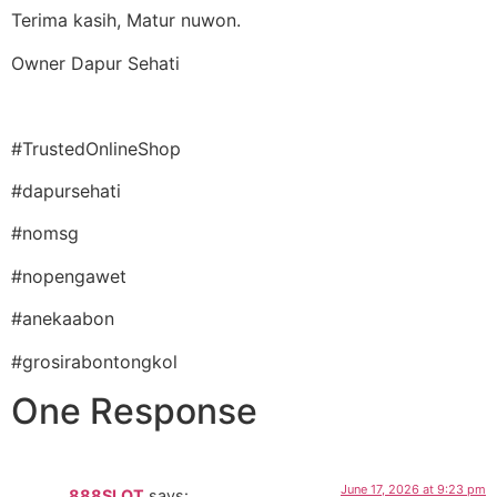
Terima kasih, Matur nuwon.
Owner Dapur Sehati
#TrustedOnlineShop
#dapursehati
#nomsg
#nopengawet
#anekaabon
#grosirabontongkol
One Response
June 17, 2026 at 9:23 pm
888SLOT
says: