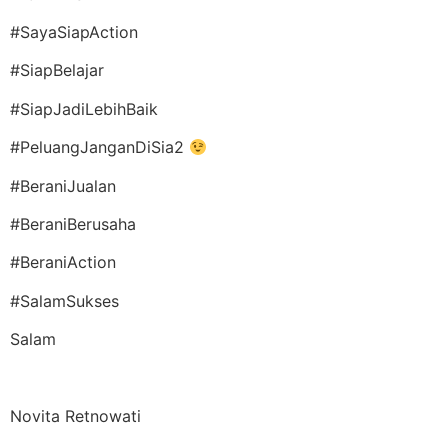
#SayaSiapAction
#SiapBelajar
#SiapJadiLebihBaik
#PeluangJanganDiSia2
#BeraniJualan
#BeraniBerusaha
#BeraniAction
#SalamSukses
Salam
Novita Retnowati