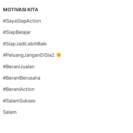
MOTIVASI KITA
#SayaSiapAction
#SiapBelajar
#SiapJadiLebihBaik
#PeluangJanganDiSia2
#BeraniJualan
#BeraniBerusaha
#BeraniAction
#SalamSukses
Salam