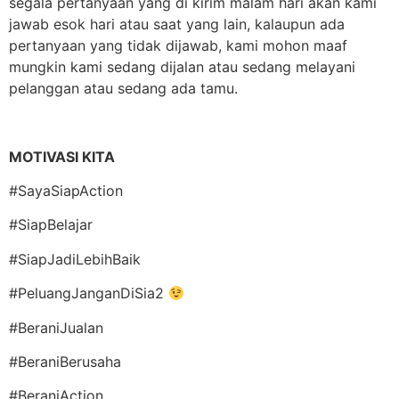
segala pertanyaan yang di kirim malam hari akan kami
jawab esok hari atau saat yang lain, kalaupun ada
pertanyaan yang tidak dijawab, kami mohon maaf
mungkin kami sedang dijalan atau sedang melayani
pelanggan atau sedang ada tamu.
MOTIVASI KITA
#SayaSiapAction
#SiapBelajar
#SiapJadiLebihBaik
#PeluangJanganDiSia2
#BeraniJualan
#BeraniBerusaha
#BeraniAction