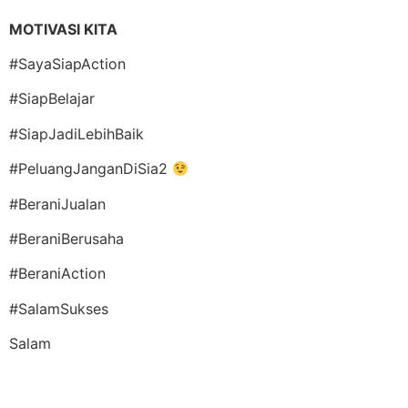
MOTIVASI KITA
#SayaSiapAction
#SiapBelajar
#SiapJadiLebihBaik
#PeluangJanganDiSia2
#BeraniJualan
#BeraniBerusaha
#BeraniAction
#SalamSukses
Salam