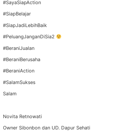
#SayaSiapAction
#SiapBelajar
#SiapJadiLebihBaik
#PeluangJanganDiSia2
#BeraniJualan
#BeraniBerusaha
#BeraniAction
#SalamSukses
Salam
Novita Retnowati
Owner Sibonbon dan UD. Dapur Sehati