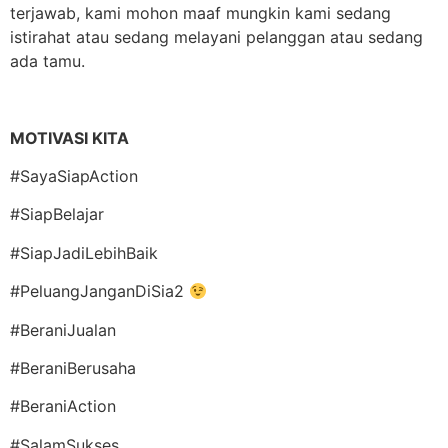
terjawab, kami mohon maaf mungkin kami sedang
istirahat atau sedang melayani pelanggan atau sedang
ada tamu.
MOTIVASI KITA
#SayaSiapAction
#SiapBelajar
#SiapJadiLebihBaik
#PeluangJanganDiSia2
#BeraniJualan
#BeraniBerusaha
#BeraniAction
#SalamSukses