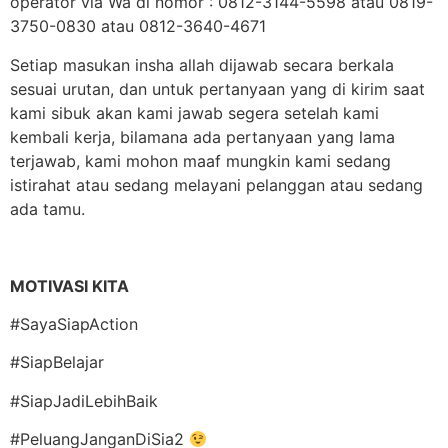
operator via Wa di nomor : 0812-3144-5598 atau 0819-
3750-0830 atau 0812-3640-4671
Setiap masukan insha allah dijawab secara berkala
sesuai urutan, dan untuk pertanyaan yang di kirim saat
kami sibuk akan kami jawab segera setelah kami
kembali kerja, bilamana ada pertanyaan yang lama
terjawab, kami mohon maaf mungkin kami sedang
istirahat atau sedang melayani pelanggan atau sedang
ada tamu.
MOTIVASI KITA
#SayaSiapAction
#SiapBelajar
#SiapJadiLebihBaik
#PeluangJanganDiSia2