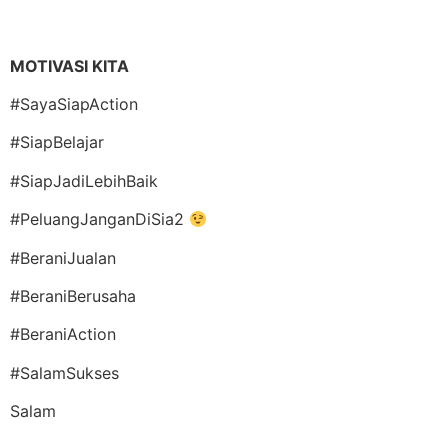
MOTIVASI KITA
#SayaSiapAction
#SiapBelajar
#SiapJadiLebihBaik
#PeluangJanganDiSia2
#BeraniJualan
#BeraniBerusaha
#BeraniAction
#SalamSukses
Salam