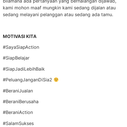
bilamana ada pertanyaan yang berhalangan dijawab,
kami mohon maaf mungkin kami sedang dijalan atau
sedang melayani pelanggan atau sedang ada tamu.
MOTIVASI KITA
#SayaSiapAction
#SiapBelajar
#SiapJadiLebihBaik
#PeluangJanganDiSia2
#BeraniJualan
#BeraniBerusaha
#BeraniAction
#SalamSukses