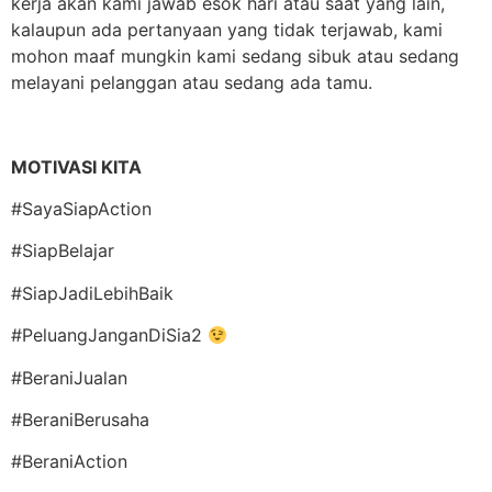
kerja akan kami jawab esok hari atau saat yang lain,
kalaupun ada pertanyaan yang tidak terjawab, kami
mohon maaf mungkin kami sedang sibuk atau sedang
melayani pelanggan atau sedang ada tamu.
MOTIVASI KITA
#SayaSiapAction
#SiapBelajar
#SiapJadiLebihBaik
#PeluangJanganDiSia2
#BeraniJualan
#BeraniBerusaha
#BeraniAction