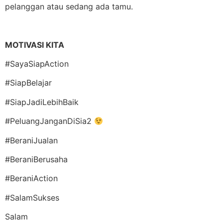
pelanggan atau sedang ada tamu.
MOTIVASI KITA
#SayaSiapAction
#SiapBelajar
#SiapJadiLebihBaik
#PeluangJanganDiSia2
#BeraniJualan
#BeraniBerusaha
#BeraniAction
#SalamSukses
Salam