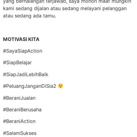
yang berhalangan terjawab, saya mohon maaf mungkin
kami sedang dijalan atau sedang melayani pelanggan
atau sedang ada tamu.
MOTIVASI KITA
#SayaSiapAction
#SiapBelajar
#SiapJadiLebihBaik
#PeluangJanganDiSia2
#BeraniJualan
#BeraniBerusaha
#BeraniAction
#SalamSukses