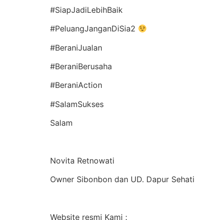
#SiapJadiLebihBaik
#PeluangJanganDiSia2
#BeraniJualan
#BeraniBerusaha
#BeraniAction
#SalamSukses
Salam
Novita Retnowati
Owner Sibonbon dan UD. Dapur Sehati
Website resmi Kami :