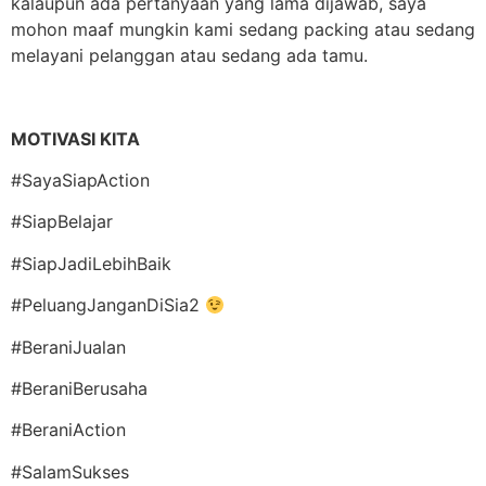
kalaupun ada pertanyaan yang lama dijawab, saya
mohon maaf mungkin kami sedang packing atau sedang
melayani pelanggan atau sedang ada tamu.
MOTIVASI KITA
#SayaSiapAction
#SiapBelajar
#SiapJadiLebihBaik
#PeluangJanganDiSia2
#BeraniJualan
#BeraniBerusaha
#BeraniAction
#SalamSukses