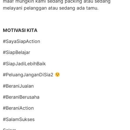
maaf mungkin kami sedang packing atau sedang
melayani pelanggan atau sedang ada tamu.
MOTIVASI KITA
#SayaSiapAction
#SiapBelajar
#SiapJadiLebihBaik
#PeluangJanganDiSia2
#BeraniJualan
#BeraniBerusaha
#BeraniAction
#SalamSukses