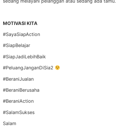
sedang melayani pelanggan atau sedang ada tamu.
MOTIVASI KITA
#SayaSiapAction
#SiapBelajar
#SiapJadiLebihBaik
#PeluangJanganDiSia2
#BeraniJualan
#BeraniBerusaha
#BeraniAction
#SalamSukses
Salam