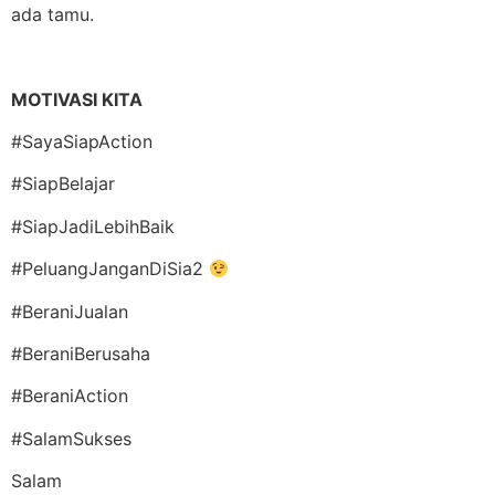
ada tamu.
MOTIVASI KITA
#SayaSiapAction
#SiapBelajar
#SiapJadiLebihBaik
#PeluangJanganDiSia2
#BeraniJualan
#BeraniBerusaha
#BeraniAction
#SalamSukses
Salam