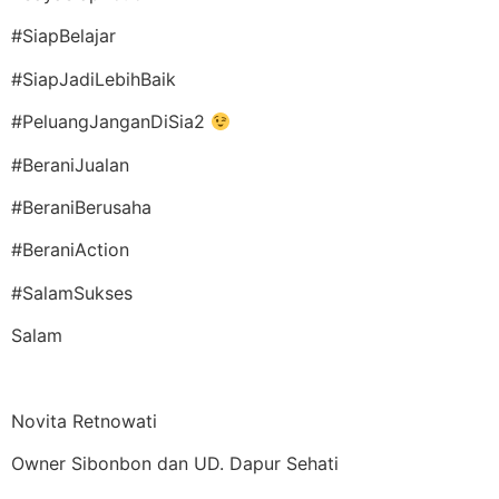
#SiapBelajar
#SiapJadiLebihBaik
#PeluangJanganDiSia2
#BeraniJualan
#BeraniBerusaha
#BeraniAction
#SalamSukses
Salam
Novita Retnowati
Owner Sibonbon dan UD. Dapur Sehati