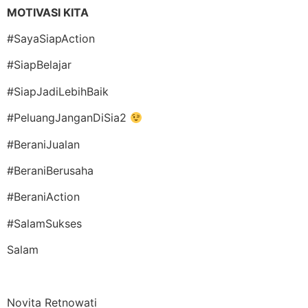
MOTIVASI KITA
#SayaSiapAction
#SiapBelajar
#SiapJadiLebihBaik
#PeluangJanganDiSia2
#BeraniJualan
#BeraniBerusaha
#BeraniAction
#SalamSukses
Salam
Novita Retnowati