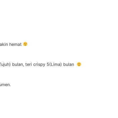
emakin hemat
juh) bulan, teri crispy 5(Lima) bulan
sumen.