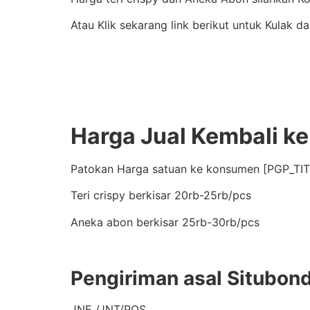
Atau Klik sekarang link berikut untuk Kulak d
Harga Jual Kembali ke
Patokan Harga satuan ke konsumen [PGP_TIT
Teri crispy berkisar 20rb-25rb/pcs
Aneka abon berkisar 25rb-30rb/pcs
Pengiriman asal Situbon
JNE /JNT/POS