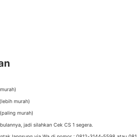
an
(murah)
lebih murah)
(paling murah)
ulannya, jadi silahkan Cek CS 1 segera.
Kontak langsung via Wa di nomor : 0812-3144-5598 atau 