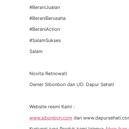
#BeraniJualan
#BeraniBerusaha
#BeraniAction
#SalamSukses
Salam
Novita Retnowati
Owner Sibonbon dan UD. Dapur Sehati
Website resmi Kami :
www.sibonbon.com
dan www.dapursehati.c
Kunjungi juga Produk kami lainnya
Abon ikan 