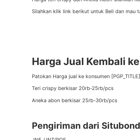
Silahkan klik link berikut untuk Beli dan mau
Harga Jual Kembali k
Patokan Harga jual ke konsumen [PGP_TITLE]
Teri crispy berkisar 20rb-25rb/pcs
Aneka abon berkisar 25rb-30rb/pcs
Pengiriman dari Situbon
JNE /JNT/POS