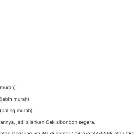
(murah)
lebih murah)
(paling murah)
annya, jadi silahkan Cek sibonbon segera.
Kontak langsung via Wa di nomor : 0812-3144-5598 atau 