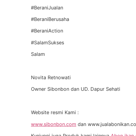
#BeraniJualan
#BeraniBerusaha
#BeraniAction
#SalamSukses
Salam
Novita Retnowati
Owner Sibonbon dan UD. Dapur Sehati
Website resmi Kami :
www.sibonbon.com
dan www.jualabonikan.c
Kunjungi juga Produk kami lainnya
Abon ikan 