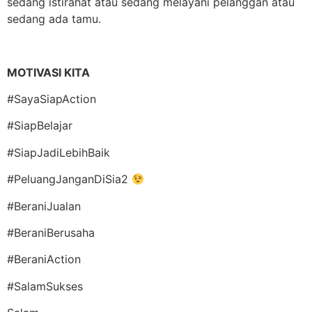
sedang istirahat atau sedang melayani pelanggan atau
sedang ada tamu.
MOTIVASI KITA
#SayaSiapAction
#SiapBelajar
#SiapJadiLebihBaik
#PeluangJanganDiSia2
#BeraniJualan
#BeraniBerusaha
#BeraniAction
#SalamSukses