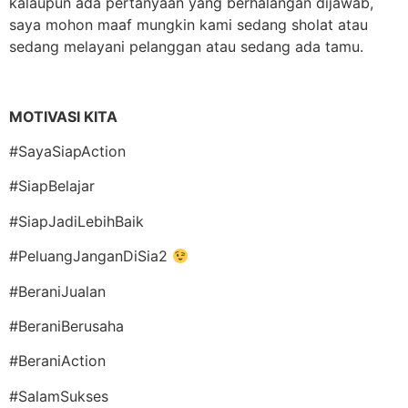
kalaupun ada pertanyaan yang berhalangan dijawab,
saya mohon maaf mungkin kami sedang sholat atau
sedang melayani pelanggan atau sedang ada tamu.
MOTIVASI KITA
#SayaSiapAction
#SiapBelajar
#SiapJadiLebihBaik
#PeluangJanganDiSia2
#BeraniJualan
#BeraniBerusaha
#BeraniAction
#SalamSukses