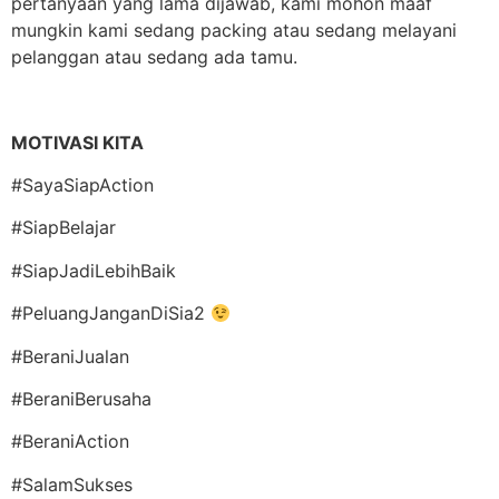
pertanyaan yang lama dijawab, kami mohon maaf
mungkin kami sedang packing atau sedang melayani
pelanggan atau sedang ada tamu.
MOTIVASI KITA
#SayaSiapAction
#SiapBelajar
#SiapJadiLebihBaik
#PeluangJanganDiSia2
#BeraniJualan
#BeraniBerusaha
#BeraniAction
#SalamSukses