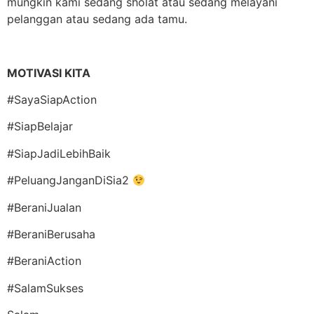
mungkin kami sedang sholat atau sedang melayani
pelanggan atau sedang ada tamu.
MOTIVASI KITA
#SayaSiapAction
#SiapBelajar
#SiapJadiLebihBaik
#PeluangJanganDiSia2
#BeraniJualan
#BeraniBerusaha
#BeraniAction
#SalamSukses