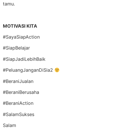
tamu.
MOTIVASI KITA
#SayaSiapAction
#SiapBelajar
#SiapJadiLebihBaik
#PeluangJanganDiSia2
#BeraniJualan
#BeraniBerusaha
#BeraniAction
#SalamSukses
Salam