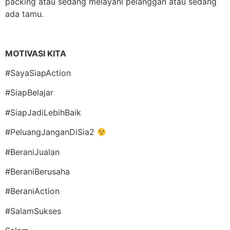
packing atau sedang melayani pelanggan atau sedang
ada tamu.
MOTIVASI KITA
#SayaSiapAction
#SiapBelajar
#SiapJadiLebihBaik
#PeluangJanganDiSia2
#BeraniJualan
#BeraniBerusaha
#BeraniAction
#SalamSukses