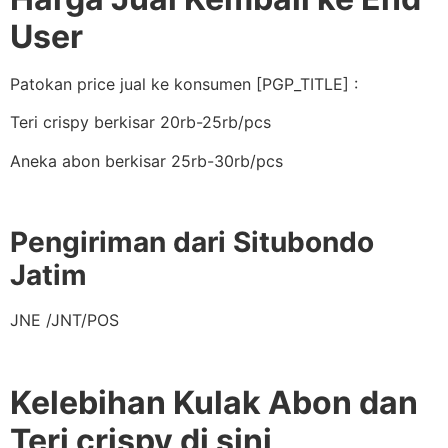
User
Patokan price jual ke konsumen [PGP_TITLE] :
Teri crispy berkisar 20rb-25rb/pcs
Aneka abon berkisar 25rb-30rb/pcs
Pengiriman dari Situbondo
Jatim
JNE /JNT/POS
Kelebihan Kulak Abon dan
Teri crispy di sini