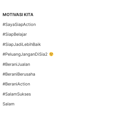
MOTIVASI KITA
#SayaSiapAction
#SiapBelajar
#SiapJadiLebihBaik
#PeluangJanganDiSia2
#BeraniJualan
#BeraniBerusaha
#BeraniAction
#SalamSukses
Salam