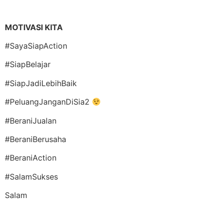
MOTIVASI KITA
#SayaSiapAction
#SiapBelajar
#SiapJadiLebihBaik
#PeluangJanganDiSia2
#BeraniJualan
#BeraniBerusaha
#BeraniAction
#SalamSukses
Salam