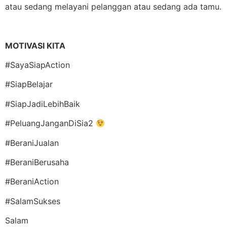
atau sedang melayani pelanggan atau sedang ada tamu.
MOTIVASI KITA
#SayaSiapAction
#SiapBelajar
#SiapJadiLebihBaik
#PeluangJanganDiSia2
#BeraniJualan
#BeraniBerusaha
#BeraniAction
#SalamSukses
Salam