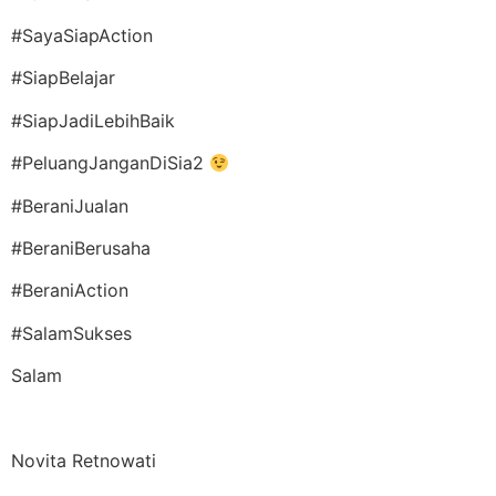
#SayaSiapAction
#SiapBelajar
#SiapJadiLebihBaik
#PeluangJanganDiSia2
#BeraniJualan
#BeraniBerusaha
#BeraniAction
#SalamSukses
Salam
Novita Retnowati