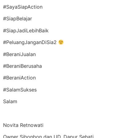
#SayaSiapAction
#SiapBelajar
#SiapJadiLebihBaik
#PeluangJanganDiSia2
#BeraniJualan
#BeraniBerusaha
#BeraniAction
#SalamSukses
Salam
Novita Retnowati
Owner Sibonbon dan UD. Dapur Sehati