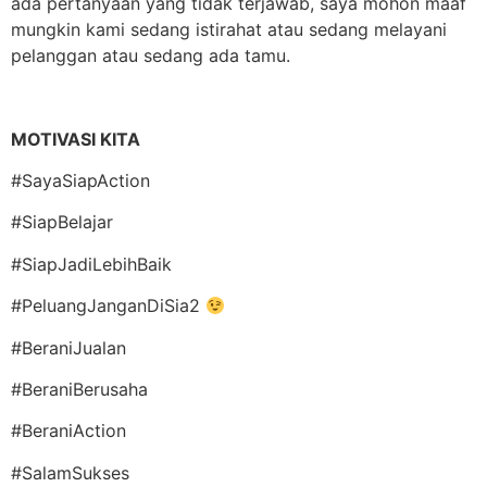
ada pertanyaan yang tidak terjawab, saya mohon maaf
mungkin kami sedang istirahat atau sedang melayani
pelanggan atau sedang ada tamu.
MOTIVASI KITA
#SayaSiapAction
#SiapBelajar
#SiapJadiLebihBaik
#PeluangJanganDiSia2
#BeraniJualan
#BeraniBerusaha
#BeraniAction
#SalamSukses