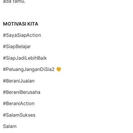
ada tamu.
MOTIVASI KITA
#SayaSiapAction
#SiapBelajar
#SiapJadiLebihBaik
#PeluangJanganDiSia2
#BeraniJualan
#BeraniBerusaha
#BeraniAction
#SalamSukses
Salam