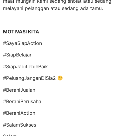
maaf mungkin kami sedang sholat atau sedang
melayani pelanggan atau sedang ada tamu.
MOTIVASI KITA
#SayaSiapAction
#SiapBelajar
#SiapJadiLebihBaik
#PeluangJanganDiSia2
#BeraniJualan
#BeraniBerusaha
#BeraniAction
#SalamSukses