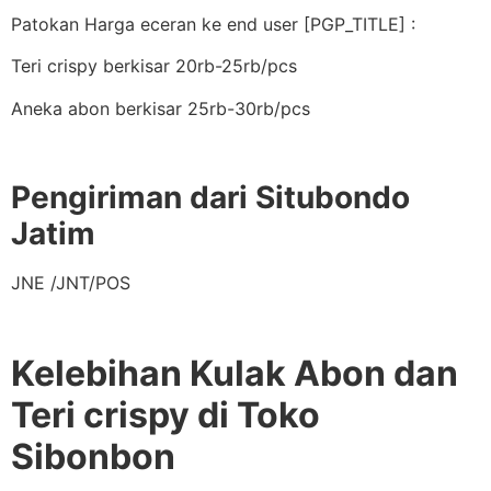
Patokan Harga eceran ke end user [PGP_TITLE] :
Teri crispy berkisar 20rb-25rb/pcs
Aneka abon berkisar 25rb-30rb/pcs
Pengiriman dari Situbondo
Jatim
JNE /JNT/POS
Kelebihan Kulak Abon dan
Teri crispy di Toko
Sibonbon